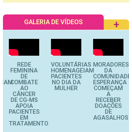
GALERIA DE VÍDEOS
+
REDE
VOLUNTÁRIAS
MORADORES
FEMININA
HOMENAGEIAM
DA
DE
PACIENTES
COMUNIDADE
ONAM
COMBATE
NO DIA DA
ESPERANÇA
AO
MULHER
COMEÇAM
CÂNCER
A
DE CG-MS
RECEBER
APOIA
DOAÇÕES
PACIENTES
DE
EM
AGASALHOS
TRATAMENTO