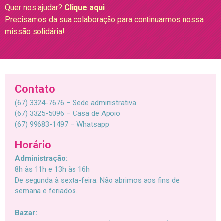
Quer nos ajudar?
Clique aqui
Precisamos da sua colaboração para continuarmos nossa
missão solidária!
Contato
(67) 3324-7676 – Sede administrativa
(67) 3325-5096 – Casa de Apoio
(67) 99683-1497 – Whatsapp
Horário
Administração:
8h às 11h e 13h às 16h
De segunda à sexta-feira. Não abrimos aos fins de
semana e feriados.
Bazar: